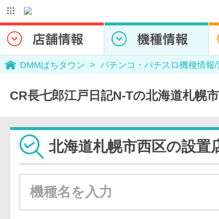
DMMぱちタウン
パチンコ・パチスロ機種情報
CR長七郎江戸日記N-Tの北海道札幌
北海道札幌市西区の設置