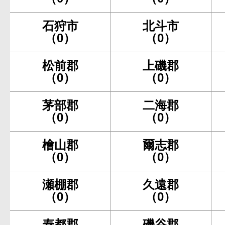
石狩市
北斗市
（0）
（0）
松前郡
上磯郡
（0）
（0）
茅部郡
二海郡
（0）
（0）
檜山郡
爾志郡
（0）
（0）
瀬棚郡
久遠郡
（0）
（0）
寿都郡
磯谷郡