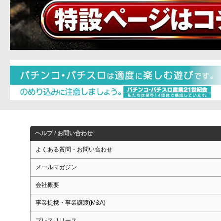
ヘルプ / お問い合わせ
よくある質問・お問い合わせ
メールマガジン
会社概要
事業提携・事業譲渡(M&A)
プレスリリース