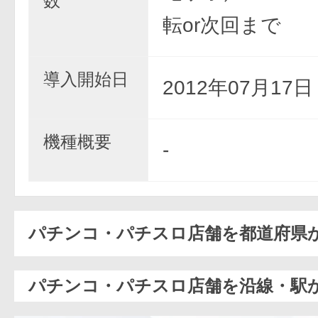
数
転or次回まで
導入開始日
2012年07月17
機種概要
-
パチンコ・パチスロ店舗を都道府県
パチンコ・パチスロ店舗を沿線・駅