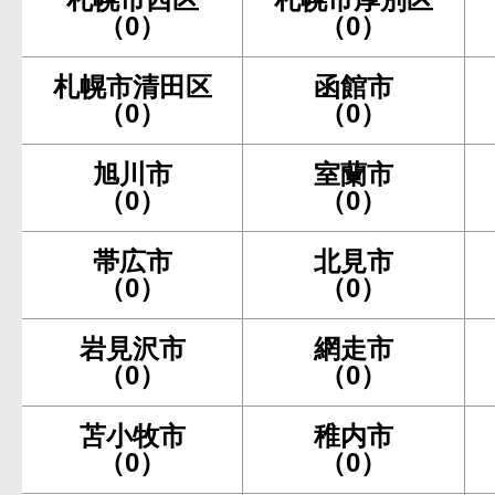
（0）
（0）
札幌市清田区
函館市
（0）
（0）
旭川市
室蘭市
（0）
（0）
帯広市
北見市
（0）
（0）
岩見沢市
網走市
（0）
（0）
苫小牧市
稚内市
（0）
（0）