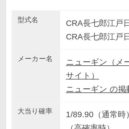
型式名
CRA長七郎江戸日
CRA長七郎江戸日
メーカー名
ニューギン（メ
サイト）
ニューギン の掲
大当り確率
1/89.90（通常時）
（高確率時）