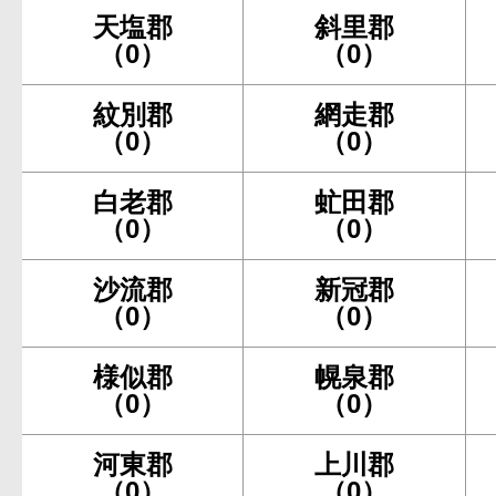
天塩郡
斜里郡
（0）
（0）
紋別郡
網走郡
（0）
（0）
白老郡
虻田郡
（0）
（0）
沙流郡
新冠郡
（0）
（0）
様似郡
幌泉郡
（0）
（0）
河東郡
上川郡
（0）
（0）