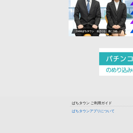
ぱちタウン ご利用ガイド
ぱちタウンアプリについて