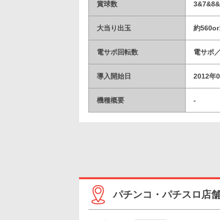
賞球数
3&7&8&
大当り出玉
約560or
電サポ回転数
電サポ／0
導入開始日
2012年
機種概要
-
パチンコ・パチスロ店