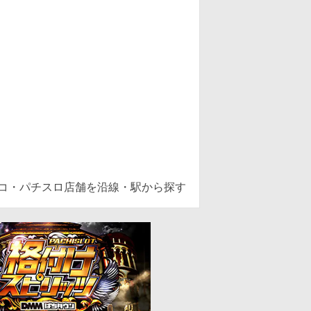
ンコ・パチスロ店舗を沿線・駅から探す