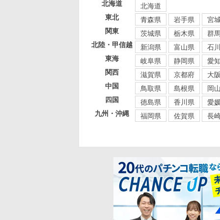
北海道
北海道
東北
青森県
岩手県
宮
関東
茨城県
栃木県
群
北陸・甲信越
新潟県
富山県
石
東海
岐阜県
静岡県
愛
関西
滋賀県
京都府
大
中国
鳥取県
島根県
岡
四国
徳島県
香川県
愛
九州・沖縄
福岡県
佐賀県
長