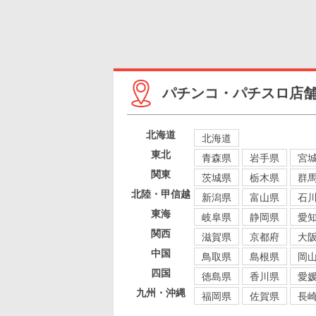
パチンコ・パチスロ店
北海道
北海道
東北
青森県
岩手県
宮
関東
茨城県
栃木県
群
北陸・甲信越
新潟県
富山県
石
東海
岐阜県
静岡県
愛
関西
滋賀県
京都府
大
中国
鳥取県
島根県
岡
四国
徳島県
香川県
愛
九州・沖縄
福岡県
佐賀県
長