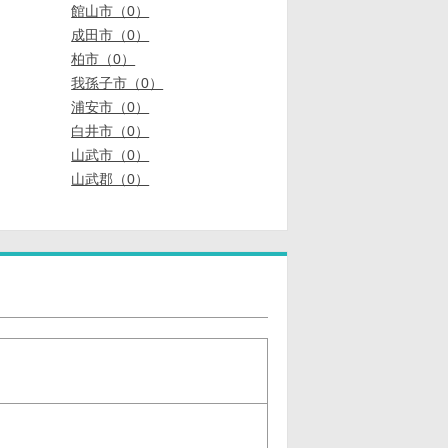
館山市（0）
成田市（0）
柏市（0）
我孫子市（0）
浦安市（0）
白井市（0）
山武市（0）
山武郡（0）