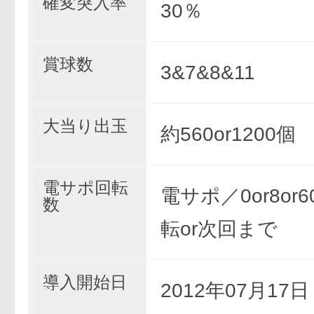
確変突入率
30％
賞球数
3&7&8&11
大当り出玉
約560or1200個
電サポ回転
電サポ／0or8or6
数
転or次回まで
導入開始日
2012年07月17