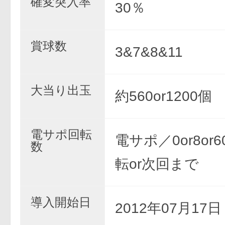
確変突入率
30％
賞球数
3&7&8&11
大当り出玉
約560or1200個
電サポ回転
電サポ／0or8or6
数
転or次回まで
導入開始日
2012年07月17