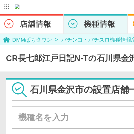
DMMぱちタウン
パチンコ・パチスロ機種情報
CR長七郎江戸日記N-Tの石川県金
石川県金沢市の設置店舗