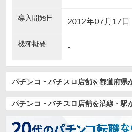
導入開始日
2012年07月17
機種概要
-
パチンコ・パチスロ店舗を都道府県
パチンコ・パチスロ店舗を沿線・駅