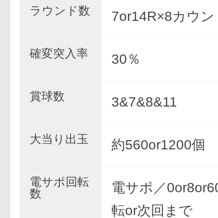
ラウンド数
7or14R×8カウ
確変突入率
30％
賞球数
3&7&8&11
大当り出玉
約560or1200個
電サポ回転
電サポ／0or8or6
数
転or次回まで