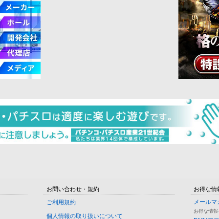
お問い合わせ・規約
お得な情
メールマ
ご利用規約
お得な情報
個人情報の取り扱いについて