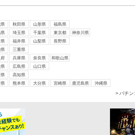
城県
秋田県
山形県
福島県
馬県
埼玉県
千葉県
東京都
神奈川県
川県
福井県
山梨県
長野県
知県
三重県
阪府
兵庫県
奈良県
和歌山県
山県
広島県
山口県
媛県
高知県
崎県
熊本県
大分県
宮崎県
鹿児島県
沖縄県
> パチ