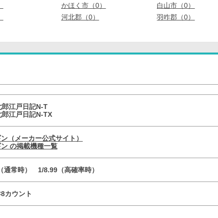
）
かほく市（0）
白山市（0）
）
河北郡（0）
羽咋郡（0）
七郎江戸日記N-T
七郎江戸日記N-TX
ギン（メーカー公式サイト）
ン の掲載機種一覧
90（通常時） 1/8.99（高確率時）
R×8カウント