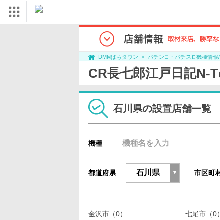
パチンコ・パチスロ機種情報
DMMぱちタウン
CR長七郎江戸日記N-
石川県の設置店舗一覧
機種
都道府県
市区町
金沢市（0）
七尾市（0