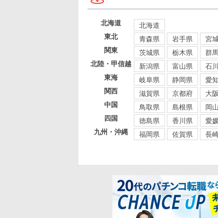
北海道
北海道
東北
青森県
岩手県
宮
関東
茨城県
栃木県
群
北陸・甲信越
新潟県
富山県
石
東海
岐阜県
静岡県
愛
関西
滋賀県
京都府
大
中国
鳥取県
島根県
岡
四国
徳島県
香川県
愛
九州・沖縄
福岡県
佐賀県
長