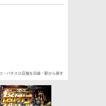
ンコ・パチスロ店舗を沿線・駅から探す