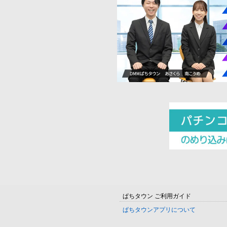
ぱちタウン ご利用ガイド
ぱちタウンアプリについて