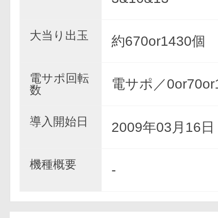
大当り出玉
約670or1430個
電サポ回転
電サポ／0or70or
数
導入開始日
2009年03月16
機種概要
-