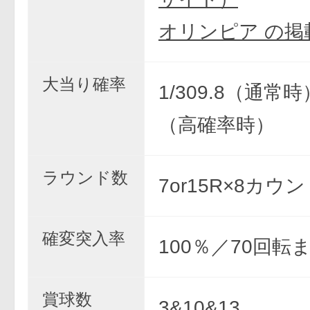
オリンピア の掲
大当り確率
1/309.8（通常時）
（高確率時）
ラウンド数
7or15R×8カウ
確変突入率
100％／70回転
賞球数
3&10&13