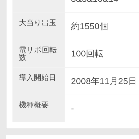
大当り出玉
約1550個
電サポ回転
100回転
数
導入開始日
2008年11月25
機種概要
-