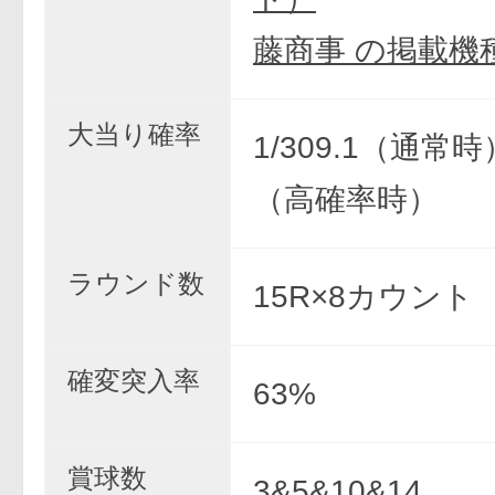
藤商事 の掲載機
大当り確率
1/309.1（通常時）
（高確率時）
ラウンド数
15R×8カウント
確変突入率
63%
賞球数
3&5&10&14