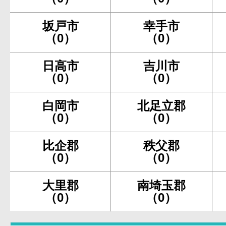
坂戸市
幸手市
（0）
（0）
日高市
吉川市
（0）
（0）
白岡市
北足立郡
（0）
（0）
比企郡
秩父郡
（0）
（0）
大里郡
南埼玉郡
（0）
（0）