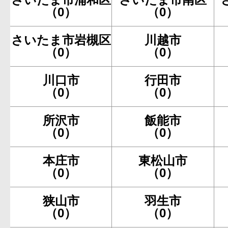
（0）
（0）
さいたま市岩槻区
川越市
（0）
（0）
川口市
行田市
（0）
（0）
所沢市
飯能市
（0）
（0）
本庄市
東松山市
（0）
（0）
狭山市
羽生市
（0）
（0）