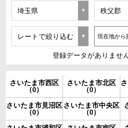
現在地から
登録データがありませ
さいたま市西区
さいたま市北区
さ
（0）
（0）
さいたま市見沼区
さいたま市中央区
（0）
（0）
さいたま市浦和区
さいたま市南区