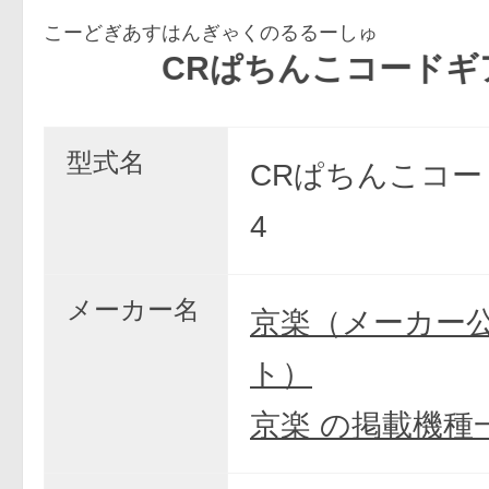
こーどぎあすはんぎゃくのるるーしゅ
CRぱちんこコードギアス 反
型式名
CRぱちんこコー
4
メーカー名
京楽（メーカー
ト）
京楽 の掲載機種