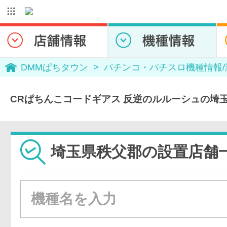
DMMぱちタウン
パチンコ・パチスロ機種情報
CRぱちんこコードギアス 反逆のルルーシュの埼
埼玉県秩父郡の設置店舗