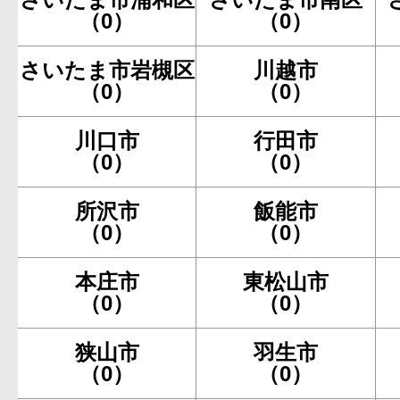
（0）
（0）
さいたま市岩槻区
川越市
（0）
（0）
川口市
行田市
（0）
（0）
所沢市
飯能市
（0）
（0）
本庄市
東松山市
（0）
（0）
狭山市
羽生市
（0）
（0）