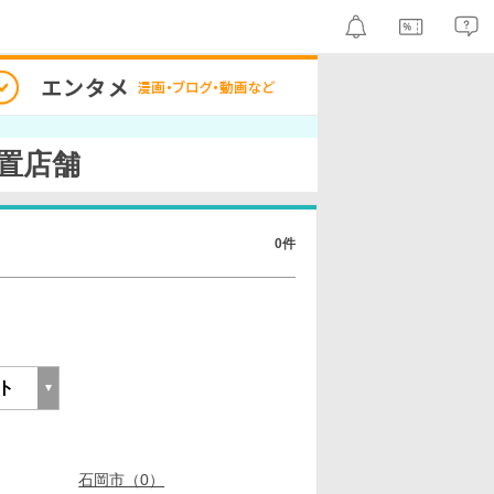
設置店舗
0件
石岡市（0）