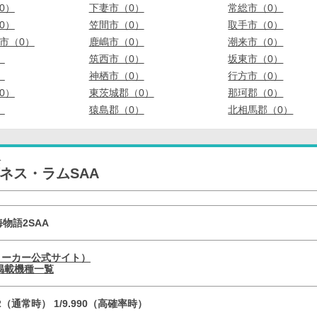
0）
下妻市（0）
常総市（0）
0）
笠間市（0）
取手市（0）
市（0）
鹿嶋市（0）
潮来市（0）
）
筑西市（0）
坂東市（0）
）
神栖市（0）
行方市（0）
0）
東茨城郡（0）
那珂郡（0）
）
猿島郡（0）
北相馬郡（0）
む
グネス・ラムSAA
海物語2SAA
メーカー公式サイト）
掲載機種一覧
902（通常時） 1/9.990（高確率時）