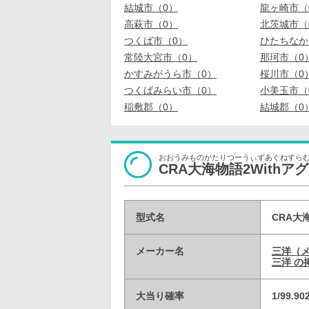
結城市（0）
龍ヶ崎市（
高萩市（0）
北茨城市（
つくば市（0）
ひたちなか
常陸大宮市（0）
那珂市（0
かすみがうら市（0）
桜川市（0
つくばみらい市（0）
小美玉市（
稲敷郡（0）
結城郡（0
おおうみものがたりつーうぃずあぐねすら
CRA大海物語2Withア
型式名
CRA大
メーカー名
三洋（
三洋 の
大当り確率
1/99.