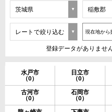
現在地から
登録データがありませ
水戸市
日立市
（0）
（0）
古河市
石岡市
（0）
（0）
龍ヶ崎市
下妻市