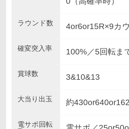
0（高確率時）
ラウンド数
4or6or15R×9
確変突入率
100%／5回転ま
賞球数
3&10&13
大当り出玉
約430or640or16
電サポ回転
電サポ／25or50o