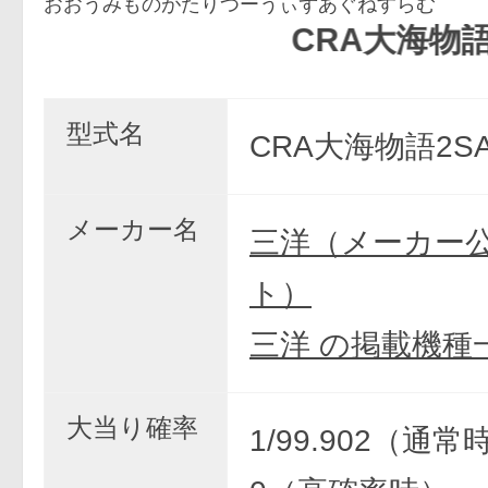
おおうみものがたりつーうぃずあぐねすらむ
CRA大海物語2Wit
型式名
CRA大海物語2S
メーカー名
三洋（メーカー
ト）
三洋 の掲載機種
大当り確率
1/99.902（通常時