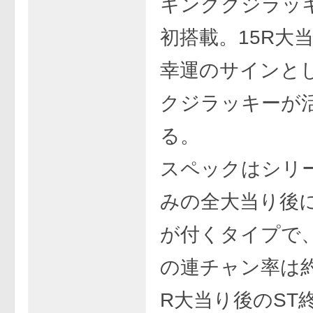
キングクジラッ
初搭載。15R大
幸運のサインと
クジラッキーが
る。
スペックはシリ
みの全大当り後に
が付くタイプで、
の連チャン率は約
R大当り後のST