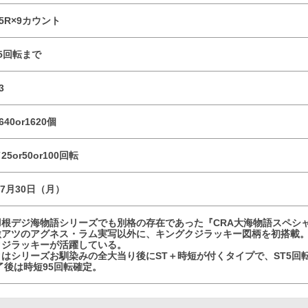
r15R×9カウント
／5回転まで
3
640or1620個
5or50or100回転
07月30日（月）
根デジ海物語シリーズでも別格の存在であった『CRA大海物語スペシャ
激アツのアグネス・ラム実写以外に、キングクジラッキー図柄を初搭載。
クジラッキーが活躍している。
はシリーズお馴染みの全大当り後にST＋時短が付くタイプで、ST5回転
了後は時短95回転確定。