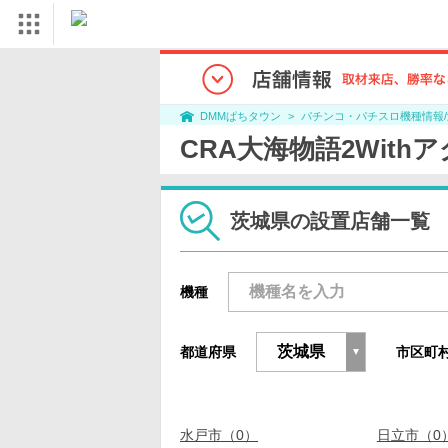
パチンコ・パチスロ機種情報
DMMぱちタウン
CRA大海物語2Wit
茨城県の設置店舗一覧
機種
都道府県
市区町
水戸市（0）
日立市（0