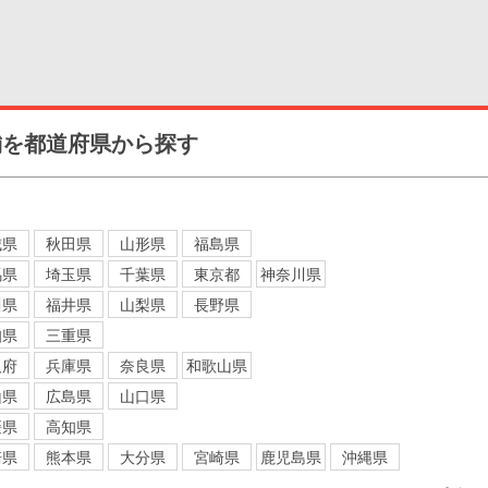
舗を都道府県から探す
城県
秋田県
山形県
福島県
馬県
埼玉県
千葉県
東京都
神奈川県
川県
福井県
山梨県
長野県
知県
三重県
阪府
兵庫県
奈良県
和歌山県
山県
広島県
山口県
媛県
高知県
崎県
熊本県
大分県
宮崎県
鹿児島県
沖縄県