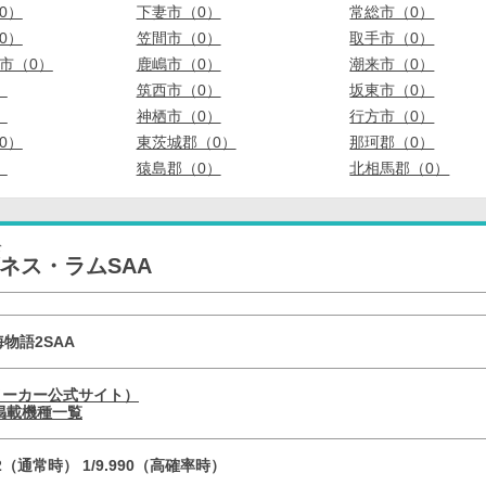
0）
下妻市（0）
常総市（0）
0）
笠間市（0）
取手市（0）
市（0）
鹿嶋市（0）
潮来市（0）
）
筑西市（0）
坂東市（0）
）
神栖市（0）
行方市（0）
0）
東茨城郡（0）
那珂郡（0）
）
猿島郡（0）
北相馬郡（0）
む
グネス・ラムSAA
海物語2SAA
メーカー公式サイト）
掲載機種一覧
902（通常時） 1/9.990（高確率時）