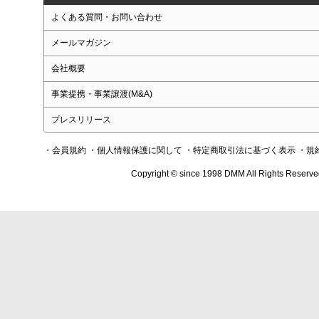
よくある質問・お問い合わせ
メールマガジン
会社概要
事業提携・事業譲渡(M&A)
プレスリリース
・会員規約
・個人情報保護に関して
・特定商取引法に基づく表示
・規
Copyright © since 1998 DMM All Rights Reserve