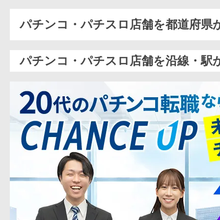
パチンコ・パチスロ店舗を都道府県
パチンコ・パチスロ店舗を沿線・駅