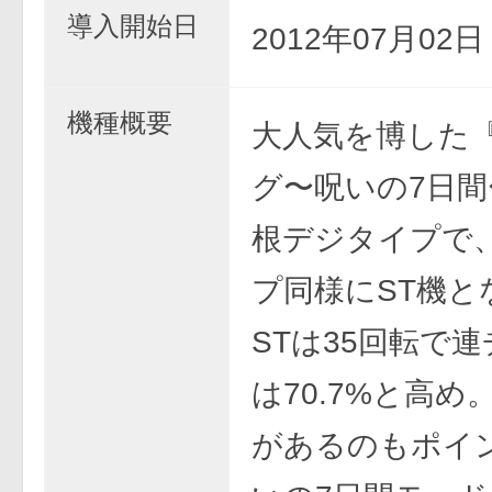
導入開始日
2012年07月02
機種概要
大人気を博した『
グ〜呪いの7日間
根デジタイプで、
プ同様にST機と
STは35回転で
は70.7%と高め
があるのもポイ