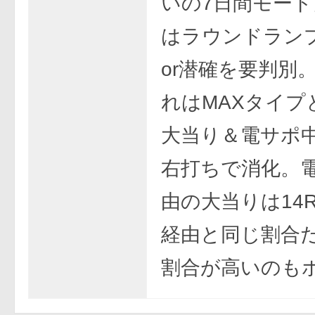
いの7日間モード
はラウンドラン
or潜確を要判別
れはMAXタイプ
大当り＆電サポ
右打ちで消化。
由の大当りは14
経由と同じ割合だ
割合が高いのも