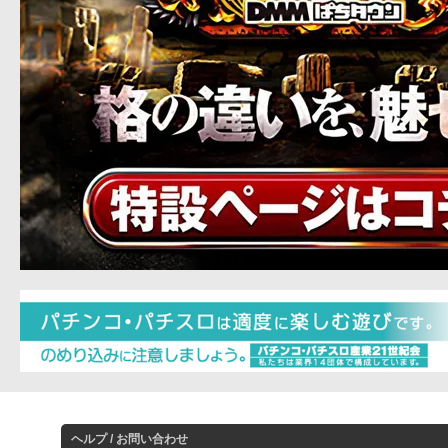
ヘルプ / お問い合わせ