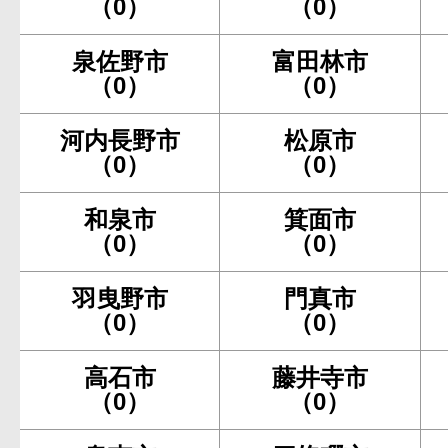
（0）
（0）
泉佐野市
富田林市
（0）
（0）
河内長野市
松原市
（0）
（0）
和泉市
箕面市
（0）
（0）
羽曳野市
門真市
（0）
（0）
高石市
藤井寺市
（0）
（0）