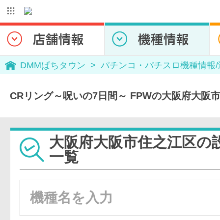
DMMぱちタウン
パチンコ・パチスロ機種情報
CRリング～呪いの7日間～ FPWの大阪府大阪
大阪府大阪市住之江区の
一覧