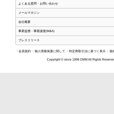
よくある質問・お問い合わせ
メールマガジン
会社概要
事業提携・事業譲渡(M&A)
プレスリリース
・会員規約
・個人情報保護に関して
・特定商取引法に基づく表示
・規
Copyright © since 1998 DMM All Rights Reserve