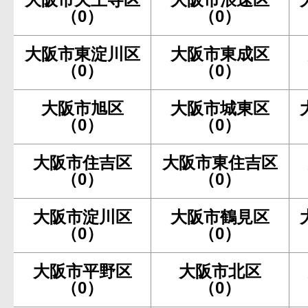
（0）
（0）
大阪市東淀川区
大阪市東成区
（0）
（0）
大阪市旭区
大阪市城東区
（0）
（0）
大阪市住吉区
大阪市東住吉区
（0）
（0）
大阪市淀川区
大阪市鶴見区
（0）
（0）
大阪市平野区
大阪市北区
（0）
（0）