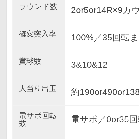
ラウンド数
2or5or14R×9
確変突入率
100%／35回転
賞球数
3&10&12
大当り出玉
約190or490or13
電サポ回転
電サポ／0or35
数