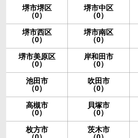
堺市堺区
堺市中区
（0）
（0）
堺市西区
堺市南区
（0）
（0）
堺市美原区
岸和田市
（0）
（0）
池田市
吹田市
（0）
（0）
高槻市
貝塚市
（0）
（0）
枚方市
茨木市
（0）
（0）