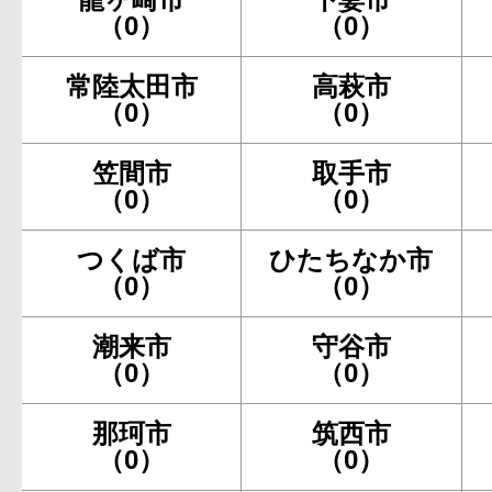
（0）
（0）
常陸太田市
高萩市
（0）
（0）
笠間市
取手市
（0）
（0）
つくば市
ひたちなか市
（0）
（0）
潮来市
守谷市
（0）
（0）
那珂市
筑西市
（0）
（0）