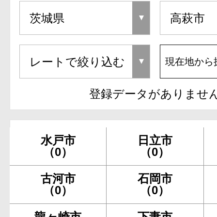
現在地から
登録データがありませ
水戸市
日立市
（0）
（0）
古河市
石岡市
（0）
（0）
龍ヶ崎市
下妻市