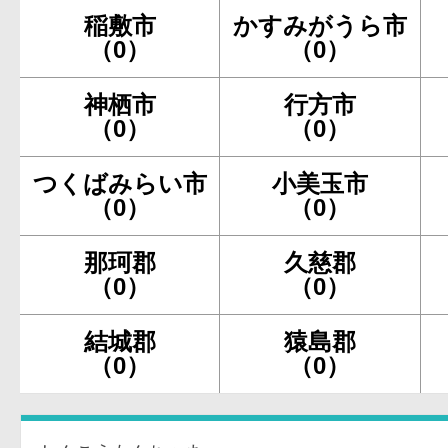
稲敷市
かすみがうら市
（0）
（0）
神栖市
行方市
（0）
（0）
つくばみらい市
小美玉市
（0）
（0）
那珂郡
久慈郡
（0）
（0）
結城郡
猿島郡
（0）
（0）