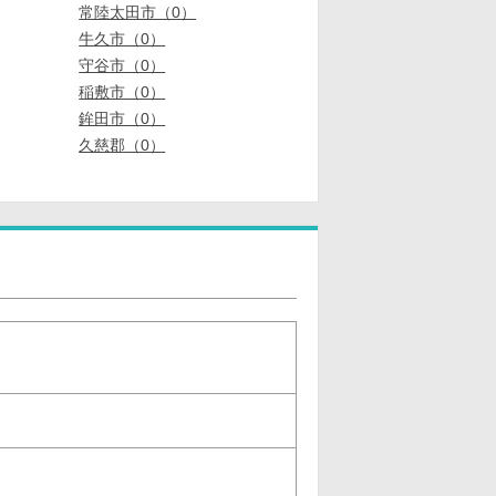
常陸太田市（0）
牛久市（0）
守谷市（0）
稲敷市（0）
鉾田市（0）
久慈郡（0）