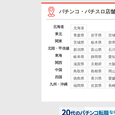
パチンコ・パチスロ店
北海道
北海道
東北
青森県
岩手県
宮
関東
茨城県
栃木県
群
北陸・甲信越
新潟県
富山県
石
東海
岐阜県
静岡県
愛
関西
滋賀県
京都府
大
中国
鳥取県
島根県
岡
四国
徳島県
香川県
愛
九州・沖縄
福岡県
佐賀県
長