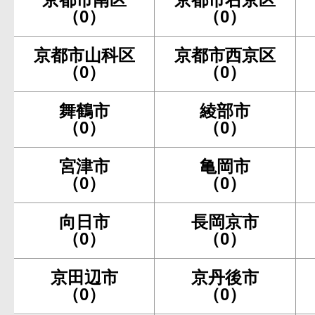
（0）
（0）
京都市山科区
京都市西京区
（0）
（0）
舞鶴市
綾部市
（0）
（0）
宮津市
亀岡市
（0）
（0）
向日市
長岡京市
（0）
（0）
京田辺市
京丹後市
（0）
（0）