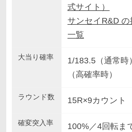
式サイト）
サンセイR&D 
一覧
大当り確率
1/183.5（通常時）
（高確率時）
ラウンド数
15R×9カウント
確変突入率
100%／4回転ま