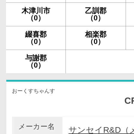
木津川市
乙訓郡
（0）
（0）
綴喜郡
相楽郡
（0）
（0）
与謝郡
（0）
おーくすちゃんす
CRオ
メーカー名
サンセイR&D（