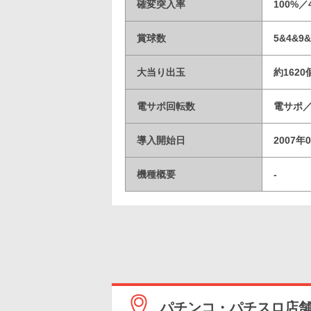
確変突入率
100%
賞球数
5&4&9&
大当り出玉
約1620
電サポ回転数
電サポ／
導入開始日
2007年
機種概要
-
パチンコ・パチスロ店