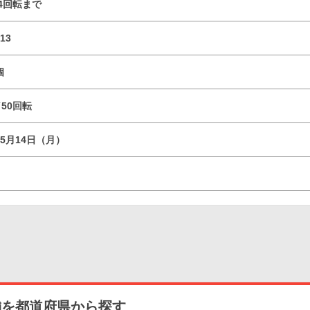
／4回転まで
13
個
50回転
05月14日（月）
舗を都道府県から探す