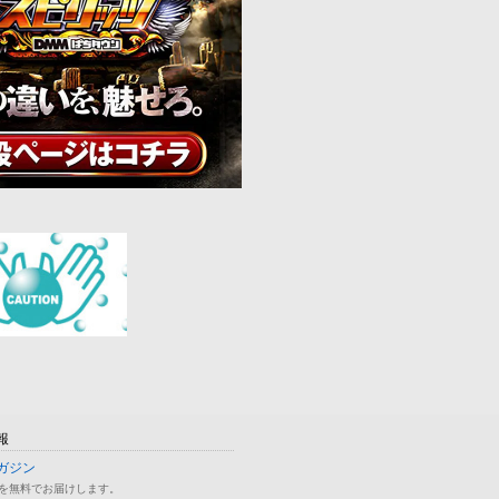
報
ガジン
を無料でお届けします。