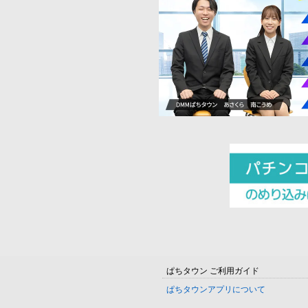
ぱちタウン ご利用ガイド
ぱちタウンアプリについて