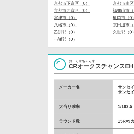
京都市下京区（0）
京都市南区
京都市西京区（0）
福知山市（
宮津市（0）
亀岡市（0
八幡市（0）
京田辺市（
乙訓郡（0）
久世郡（0
与謝郡（0）
おーくすちゃんす
CRオークスチャンスEH
メーカー名
サンセイ
サンセイ
大当り確率
1/183
ラウンド数
15R×