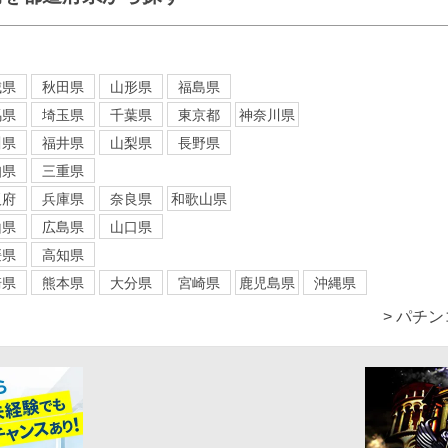
城県
秋田県
山形県
福島県
馬県
埼玉県
千葉県
東京都
神奈川県
川県
福井県
山梨県
長野県
知県
三重県
阪府
兵庫県
奈良県
和歌山県
山県
広島県
山口県
媛県
高知県
崎県
熊本県
大分県
宮崎県
鹿児島県
沖縄県
> パチ