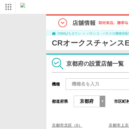
パチンコ・パチスロ機種情報
DMMぱちタウン
CRオークスチャンス
京都府の設置店舗一覧
機種
都道府県
市区町
京都市北区（0）
京都市上京