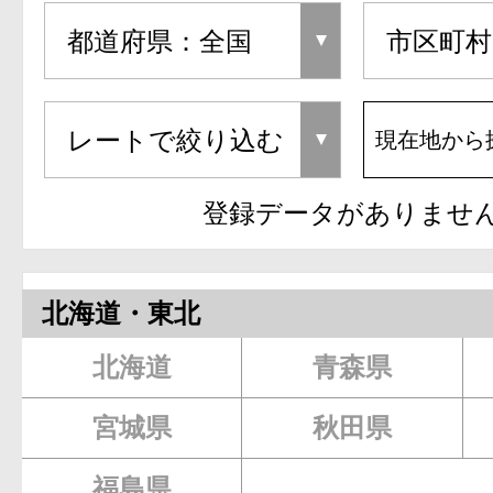
現在地から
登録データがありませ
北海道・東北
北海道
青森県
宮城県
秋田県
福島県