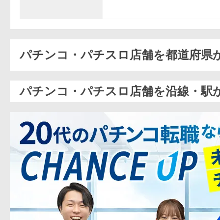
パチンコ・パチスロ店舗を都道府県
パチンコ・パチスロ店舗を沿線・駅