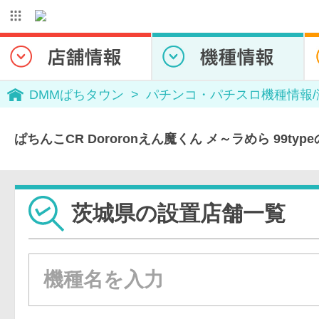
DMMぱちタウン
パチンコ・パチスロ機種情報
ぱちんこCR Dororonえん魔くん メ～ラめら 99ty
茨城県の設置店舗一覧