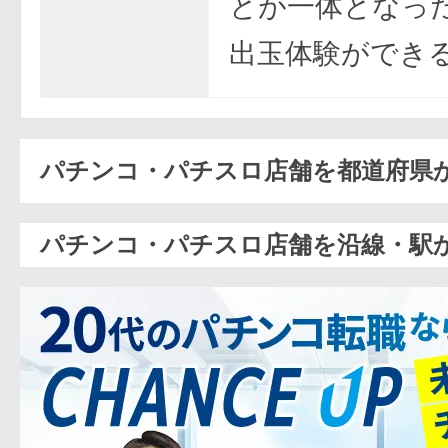
とが一体となっ
出玉体験ができ
パチンコ・パチスロ店舗を都道府県
パチンコ・パチスロ店舗を沿線・駅