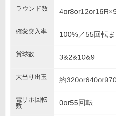
ラウンド数
4or8or12or16
確変突入率
100%／55回転
賞球数
3&2&10&9
大当り出玉
約320or640or97
電サポ回転
0or55回転
数