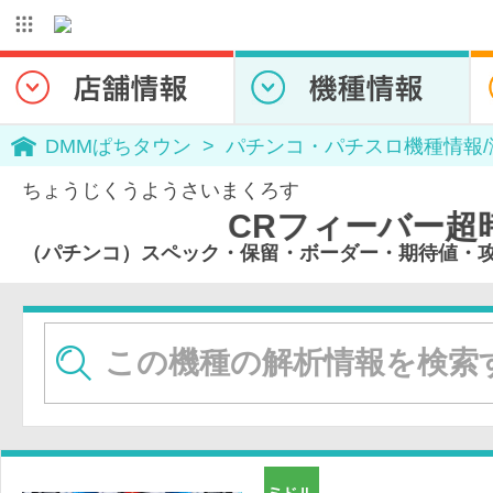
DMMぱちタウン
パチンコ・パチスロ機種情報
ちょうじくうようさいまくろす
CRフィーバー超時空要塞
（パチンコ）スペック・保留・ボーダー・期待値・