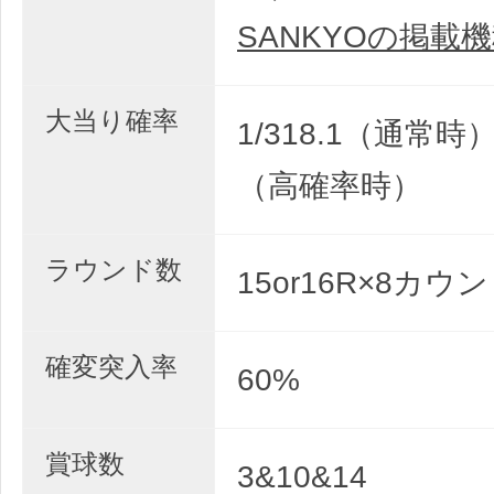
SANKYOの掲載
大当り確率
1/318.1（通常時） 
（高確率時）
ラウンド数
15or16R×8カウ
確変突入率
60%
賞球数
3&10&14