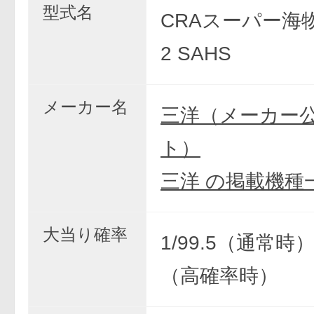
型式名
CRAスーパー海
2 SAHS
メーカー名
三洋（メーカー
ト）
三洋 の掲載機種
大当り確率
1/99.5（通常時） 
（高確率時）