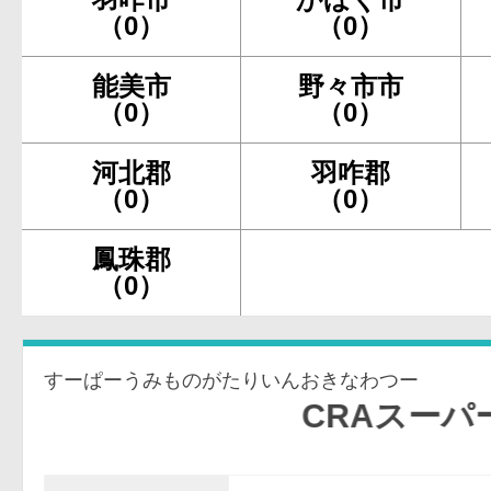
（0）
（0）
能美市
野々市市
（0）
（0）
河北郡
羽咋郡
（0）
（0）
鳳珠郡
（0）
すーぱーうみものがたりいんおきなわつー
CRAスーパー海物語I