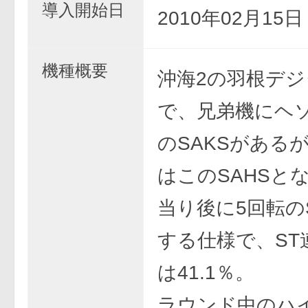
導入開始日
2010年02月15
機種概要
沖海2の羽根デ
で、兄弟機にヘソ
のSAKSがある
はこのSAHSと
当り後に5回転の
する仕様で、ST
は41.1％。
ラウンド中のハ