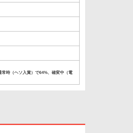
常時（ヘソ入賞）で64%、確変中（電