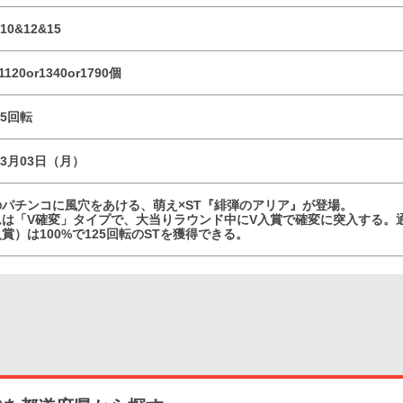
10&12&15
1120or1340or1790個
25回転
03月03日（月）
のパチンコに風穴をあける、萌え×ST『緋弾のアリア』が登場。
ムは「V確変」タイプで、大当りラウンド中にV入賞で確変に突入する。通
賞）は100%で125回転のSTを獲得できる。