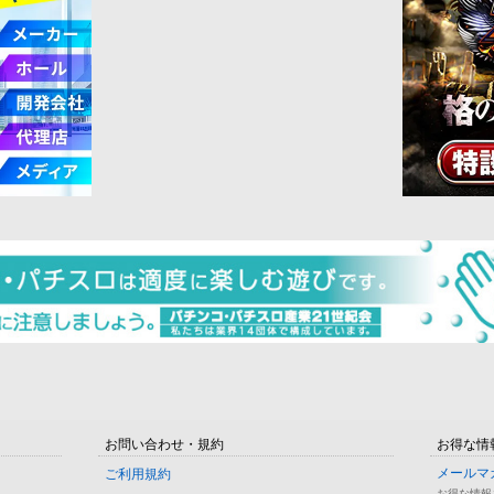
お問い合わせ・規約
お得な情
メールマ
ご利用規約
お得な情報