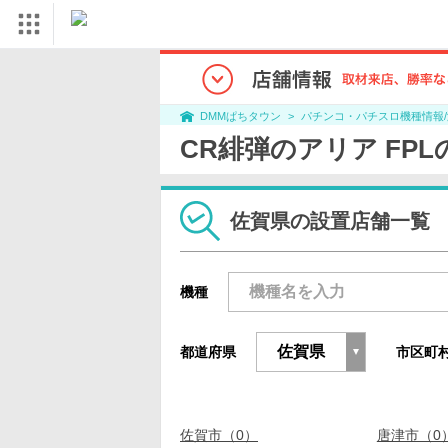
パチンコ・パチスロ機種情報
DMMぱちタウン
CR緋弾のアリア FP
佐賀県の設置店舗一覧
機種
都道府県
市区町
佐賀市（0）
唐津市（0