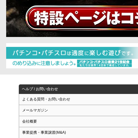
ヘルプ / お問い合わせ
よくある質問・お問い合わせ
メールマガジン
会社概要
事業提携・事業譲渡(M&A)