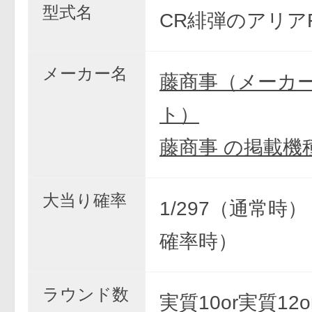
型式名
CR緋弾のアリアF
メーカー名
藤商事（メーカ
ト）
藤商事 の掲載機
大当り確率
1/297（通常時） 
確率時）
ラウンド数
実質10or実質12or