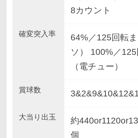
8カウント
確変突入率
64%／125回転
ソ） 100%／12
（電チュー）
賞球数
3&2&9&10&12&
大当り出玉
約440or1120or13
個