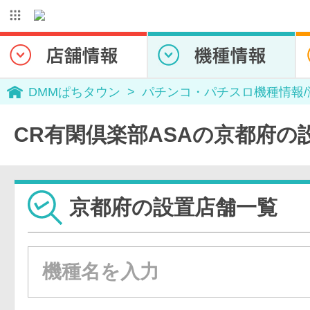
DMMぱちタウン
パチンコ・パチスロ機種情報
CR有閑倶楽部ASAの京都府の
京都府の設置店舗一覧