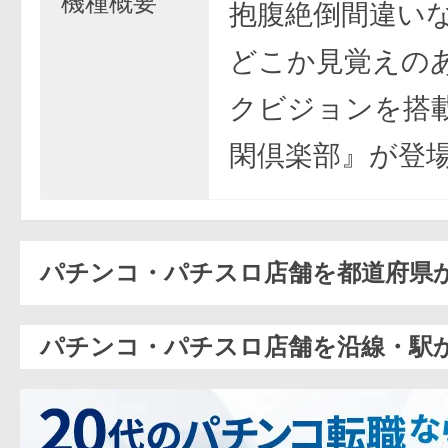
機種概要
抱腹絶倒間違いな
どこか見覚えの
クビジョンを搭
閑倶楽部』が登
パチンコ・パチスロ店舗を都道府県
パチンコ・パチスロ店舗を沿線・駅