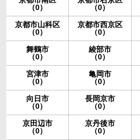
（0）
（0）
京都市山科区
京都市西京区
（0）
（0）
舞鶴市
綾部市
（0）
（0）
宮津市
亀岡市
（0）
（0）
向日市
長岡京市
（0）
（0）
京田辺市
京丹後市
（0）
（0）