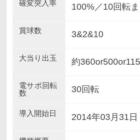
確変突入率
100%／10回転
賞球数
3&2&10
大当り出玉
約360or500or11
電サポ回転
30回転
数
導入開始日
2014年03月31