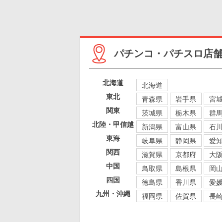
パチンコ・パチスロ店
北海道
北海道
東北
青森県
岩手県
宮
関東
茨城県
栃木県
群
北陸・甲信越
新潟県
富山県
石
東海
岐阜県
静岡県
愛
関西
滋賀県
京都府
大
中国
鳥取県
島根県
岡
四国
徳島県
香川県
愛
九州・沖縄
福岡県
佐賀県
長