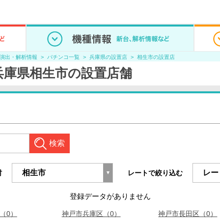
/演出・解析情報
パチンコ一覧
兵庫県の設置店
相生市の設置店
の兵庫県相生市の設置店舗
検索
村
レートで絞り込む
登録データがありません
（0）
神戸市兵庫区（0）
神戸市長田区（0）