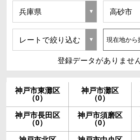
現在地から
登録データがありませ
神戸市東灘区
神戸市灘区
（0）
（0）
神戸市長田区
神戸市須磨区
（0）
（0）
神戸市北区
神戸市中央区