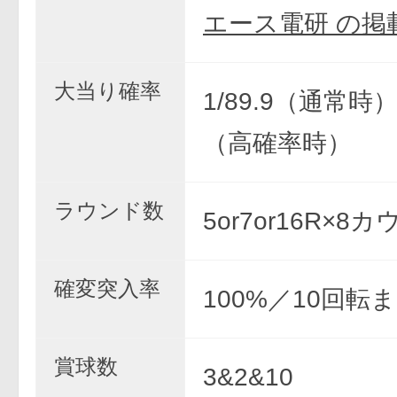
エース電研 の掲
大当り確率
1/89.9（通常時） 
（高確率時）
ラウンド数
5or7or16R×8
確変突入率
100%／10回転
賞球数
3&2&10