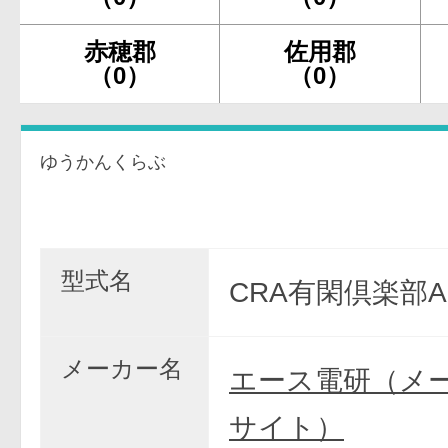
赤穂郡
佐用郡
（0）
（0）
ゆうかんくらぶ
C
型式名
CRA有閑倶楽部A
メーカー名
エース電研（メ
サイト）