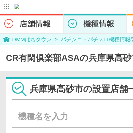
DMMぱちタウン
パチンコ・パチスロ機種情報
CR有閑倶楽部ASAの兵庫県高
兵庫県高砂市の設置店舗