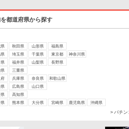
舗を都道府県から探す
城県
秋田県
山形県
福島県
馬県
埼玉県
千葉県
東京都
神奈川県
川県
福井県
山梨県
長野県
知県
三重県
阪府
兵庫県
奈良県
和歌山県
山県
広島県
山口県
媛県
高知県
崎県
熊本県
大分県
宮崎県
鹿児島県
沖縄県
> パチ