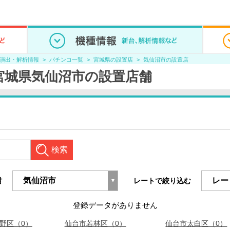
/演出・解析情報
パチンコ一覧
宮城県の設置店
気仙沼市の設置店
宮城県気仙沼市の設置店舗
検索
村
レートで絞り込む
登録データがありません
野区（0）
仙台市若林区（0）
仙台市太白区（0）