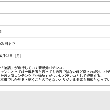
個
or次回まで
06月02日（月）
で「物語」が進行していく新感覚パチンコ。
ファンにとっては一般教養と言っても過言ではないほど愛され続け、パ
した超人気コンテンツ『化物語』がついにパチンコとして登場する。
ん本機でしか見る・聴くことのできないオリジナル要素も満載となって