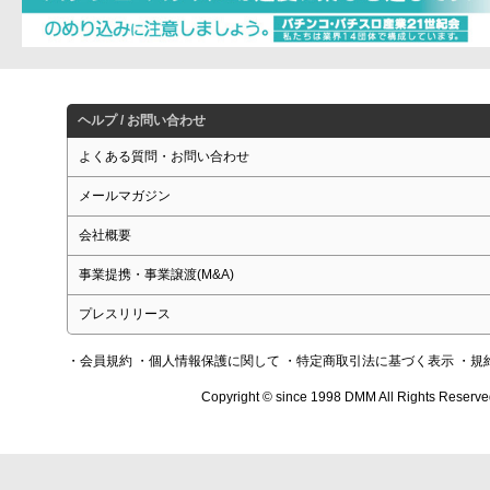
ヘルプ / お問い合わせ
よくある質問・お問い合わせ
メールマガジン
会社概要
事業提携・事業譲渡(M&A)
プレスリリース
・会員規約
・個人情報保護に関して
・特定商取引法に基づく表示
・規
Copyright © since 1998 DMM All Rights Reserve