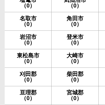
（0）
（0）
名取市
角田市
（0）
（0）
岩沼市
登米市
（0）
（0）
東松島市
大崎市
（0）
（0）
刈田郡
柴田郡
（0）
（0）
亘理郡
宮城郡
（0）
（0）