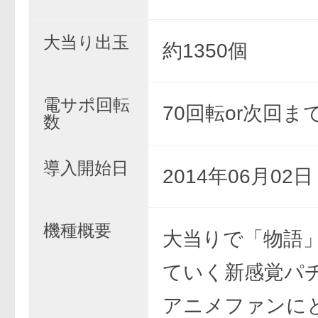
大当り出玉
約1350個
電サポ回転
70回転or次回ま
数
導入開始日
2014年06月02
機種概要
大当りで「物語
ていく新感覚パ
アニメファンに