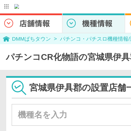
DMMぱちタウン
パチンコ・パチスロ機種情報
パチンコCR化物語の宮城県伊具
宮城県伊具郡の設置店舗