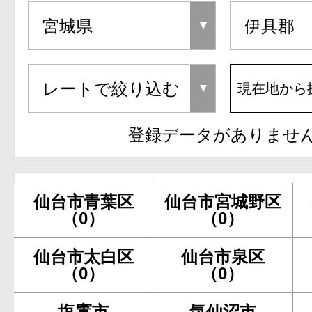
現在地から
登録データがありませ
仙台市青葉区
仙台市宮城野区
（0）
（0）
仙台市太白区
仙台市泉区
（0）
（0）
塩竃市
気仙沼市