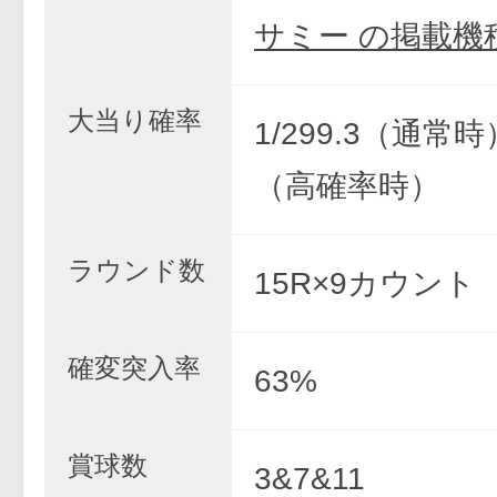
サミー の掲載機
大当り確率
1/299.3（通常時）
（高確率時）
ラウンド数
15R×9カウント
確変突入率
63%
賞球数
3&7&11