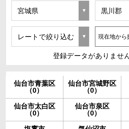
現在地から
登録データがありませ
仙台市青葉区
仙台市宮城野区
（0）
（0）
仙台市太白区
仙台市泉区
（0）
（0）
塩竃市
気仙沼市