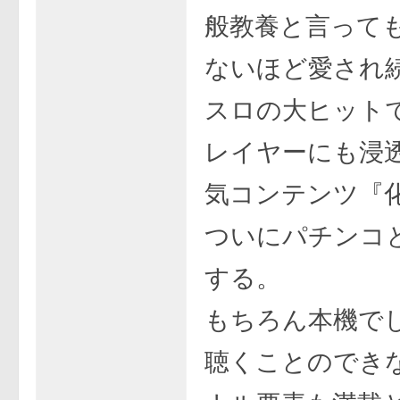
般教養と言って
ないほど愛され
スロの大ヒット
レイヤーにも浸
気コンテンツ『
ついにパチンコ
する。
もちろん本機で
聴くことのでき