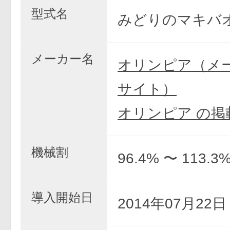
型式名
みどりのマキバオ
メーカー名
オリンピア（メ
サイト）
オリンピア の掲
機械割
96.4% 〜 113.3
導入開始日
2014年07月22