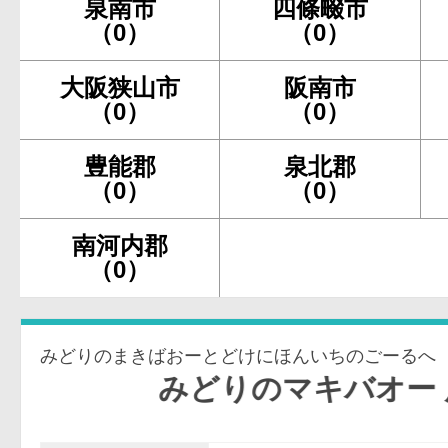
泉南市
四條畷市
（0）
（0）
大阪狭山市
阪南市
（0）
（0）
豊能郡
泉北郡
（0）
（0）
南河内郡
（0）
みどりのまきばおーとどけにほんいちのごーるへ
みどりのマキバオー 届け!! 日