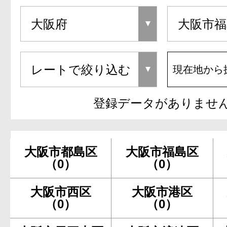
現在地から
登録データがありませ
大阪市都島区
大阪市福島区
（0）
（0）
大阪市西区
大阪市港区
（0）
（0）