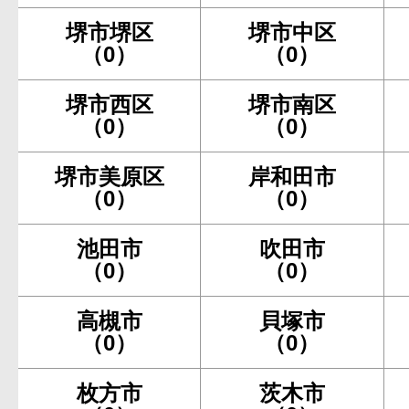
堺市堺区
堺市中区
（0）
（0）
堺市西区
堺市南区
（0）
（0）
堺市美原区
岸和田市
（0）
（0）
池田市
吹田市
（0）
（0）
高槻市
貝塚市
（0）
（0）
枚方市
茨木市