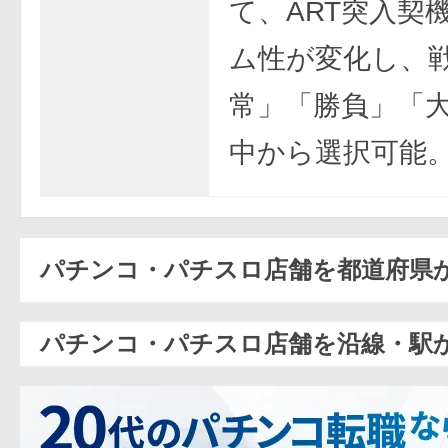
て、ART突入契
ム性が変化し、
常」「勝負」「
中から選択可能
パチンコ・パチスロ店舗を都道府県
パチンコ・パチスロ店舗を沿線・駅