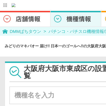
DMMぱちタウン
パチンコ・パチスロ機種情報
みどりのマキバオー 届け!! 日本一のゴールへ!!の大阪府
大阪府大阪市東成区の設
覧