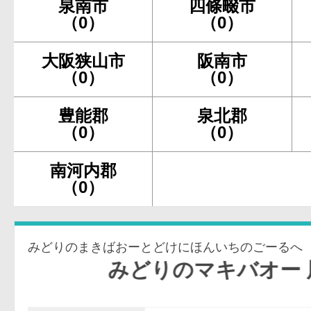
泉南市
四條畷市
（0）
（0）
大阪狭山市
阪南市
（0）
（0）
豊能郡
泉北郡
（0）
（0）
南河内郡
（0）
みどりのまきばおーとどけにほんいちのごーるへ
みどりのマキバオー 届け!! 日