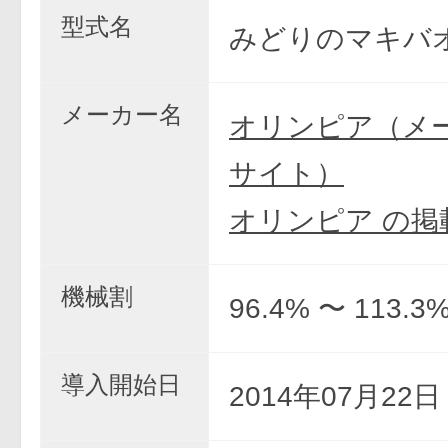
型式名
みどりのマキバオ
メーカー名
オリンピア（メ
サイト）
オリンピア の掲
機械割
96.4% 〜 113.3
導入開始日
2014年07月22