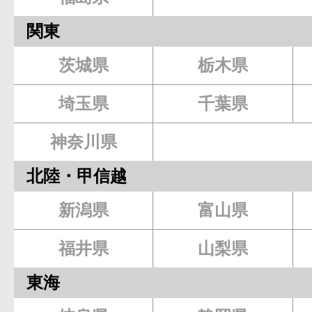
関東
茨城県
栃木県
埼玉県
千葉県
神奈川県
北陸・甲信越
新潟県
富山県
福井県
山梨県
東海