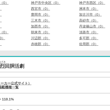
（0）
神戸市中央区（0）
神戸市西区（0）
）
西宮市（0）
洲本市（0）
）
豊岡市（0）
加古川市（0）
）
三木市（0）
高砂市（0）
）
加西市（0）
丹波篠山市（0）
（0）
朝来市（0）
淡路市（0）
0）
川辺郡（0）
多可郡（0）
）
赤穂郡（0）
佐用郡（0）
つげき
天烈回胴活劇
メーカー公式サイト）
の掲載機種一覧
〜 110.1%