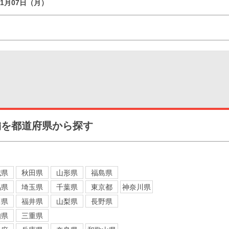
11月07日（月）
舗を都道府県から探す
城県
秋田県
山形県
福島県
馬県
埼玉県
千葉県
東京都
神奈川県
川県
福井県
山梨県
長野県
知県
三重県