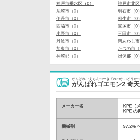
神戸市垂水区（0）
神戸市北区
尼崎市（0）
明石市（0
伊丹市（0）
相生市（0
西脇市（0）
宝塚市（0
小野市（0）
三田市（0
丹波市（0）
南あわじ市
加東市（0）
たつの市（
神崎郡（0）
揖保郡（0
がんばれごえもんつーきてれつかいどうか
がんばれゴエモン2 奇
メーカー名
KPE（
KPE 
機械割
97.2% 