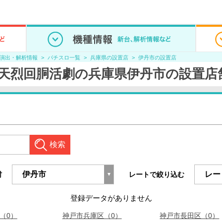
/演出・解析情報
パチスロ一覧
兵庫県の設置店
伊丹市の設置店
奇天烈回胴活劇の兵庫県伊丹市の設置店
検索
村
レートで絞り込む
登録データがありません
（0）
神戸市兵庫区（0）
神戸市長田区（0）