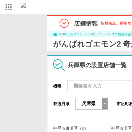
パチンコ・パチスロ機種情報
DMMぱちタウン
がんばれゴエモン2 
兵庫県の設置店舗一覧
機種
都道府県
市区町
神戸市東灘区（0）
神戸市灘区