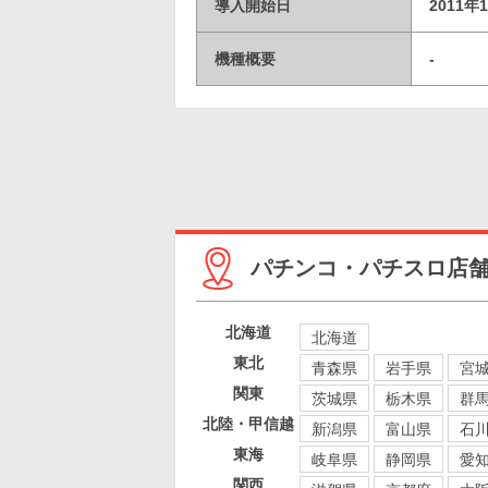
導入開始日
2011年
機種概要
-
パチンコ・パチスロ店
北海道
北海道
東北
青森県
岩手県
宮
関東
茨城県
栃木県
群
北陸・甲信越
新潟県
富山県
石
東海
岐阜県
静岡県
愛
関西