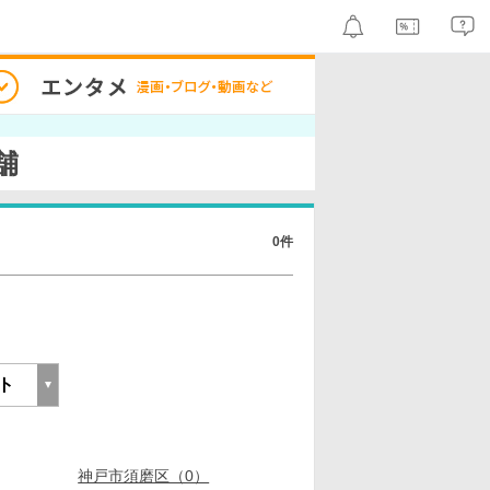
舗
0件
神戸市須磨区（0）