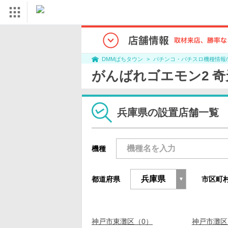
パチンコ・パチスロ機種情報
DMMぱちタウン
がんばれゴエモン2 
兵庫県の設置店舗一覧
機種
都道府県
市区町
神戸市東灘区（0）
神戸市灘区