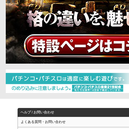
ヘルプ / お問い合わせ
よくある質問・お問い合わせ