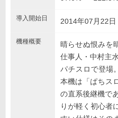
導入開始日
2014年07月22
機種概要
晴らせぬ恨みを
仕事人・中村主
パチスロで登場
本機は「ぱちスロ
の直系後継機で
りが軽く初心者