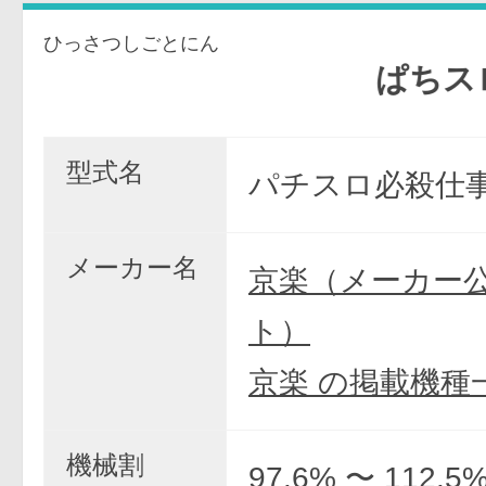
ひっさつしごとにん
ぱちスロ必
型式名
パチスロ必殺仕
メーカー名
京楽（メーカー
ト）
京楽 の掲載機種
機械割
97.6% 〜 112.5