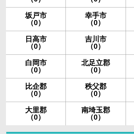
坂戸市
幸手市
（0）
（0）
日高市
吉川市
（0）
（0）
白岡市
北足立郡
（0）
（0）
比企郡
秩父郡
（0）
（0）
大里郡
南埼玉郡
（0）
（0）