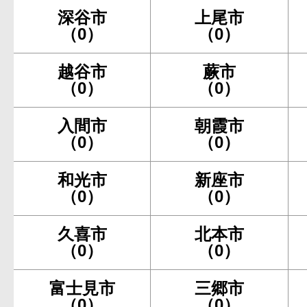
深谷市
上尾市
（0）
（0）
越谷市
蕨市
（0）
（0）
入間市
朝霞市
（0）
（0）
和光市
新座市
（0）
（0）
久喜市
北本市
（0）
（0）
富士見市
三郷市
（0）
（0）