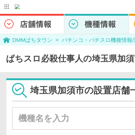
DMMぱちタウン
パチンコ・パチスロ機種情報
ぱちスロ必殺仕事人の埼玉県加須
埼玉県加須市の設置店舗