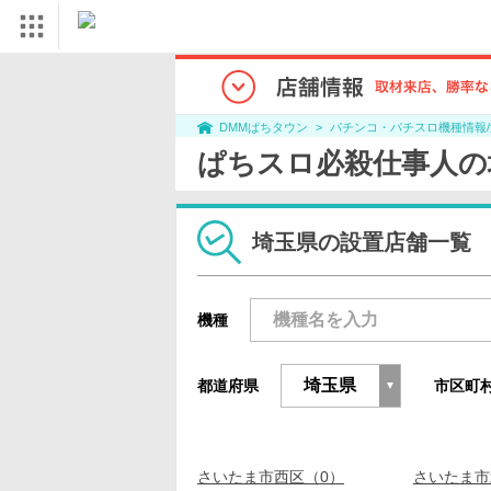
パチンコ・パチスロ機種情報
DMMぱちタウン
ぱちスロ必殺仕事人の
埼玉県の設置店舗一覧
機種
都道府県
市区町
さいたま市西区（0）
さいたま市