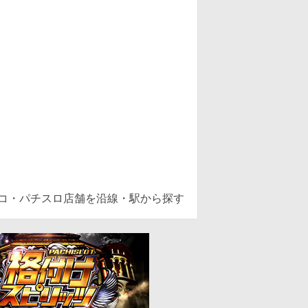
ンコ・パチスロ店舗を沿線・駅から探す