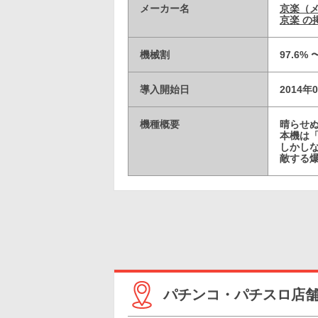
メーカー名
京楽（
京楽 の
機械割
97.6% 
導入開始日
2014年
機種概要
晴らせ
本機は
しかしな
敵する
パチンコ・パチスロ店