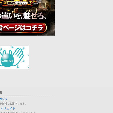
報
ガジン
を無料でお届けします。
フィリエイト