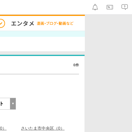
0件
0）
さいたま市中央区（0）