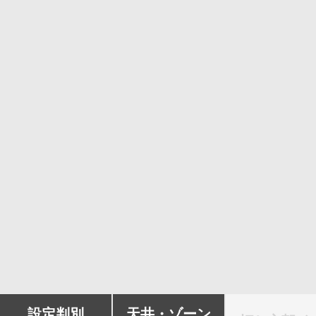
設定判別
天井・ゾーン