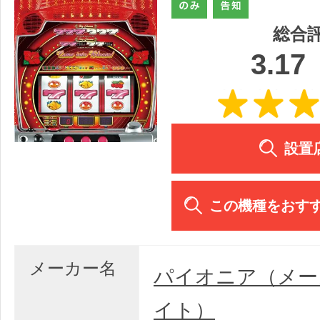
総合
3.17
設置
この機種をおす
メーカー名
パイオニア（メー
イト）