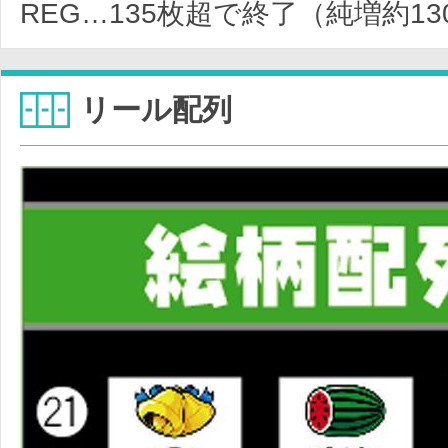
REG…135枚超で終了（純増約13
リール配列