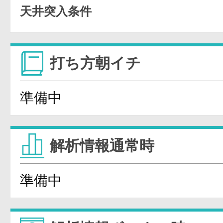
天井突入条件
打ち方朝イチ
準備中
解析情報通常時
準備中