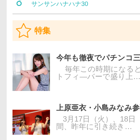
サンサンハナハナ30
特集
今年も徹夜でパチンコ
毎年この時期になると
トフィ―バーで盛り上
上原亜衣・小島みなみ参
3月17日（火）、18日
間、昨年に引き続き…