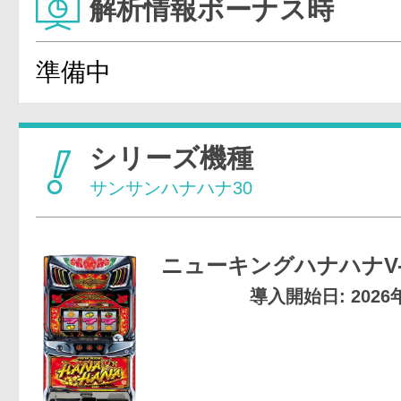
解析情報ボーナス時
準備中
シリーズ機種
サンサンハナハナ30
ニューキングハナハナV-
導入開始日: 2026