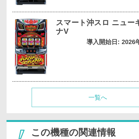
スマート沖スロ ニュー
ナV
導入開始日: 2026
一覧へ
この機種の関連情報