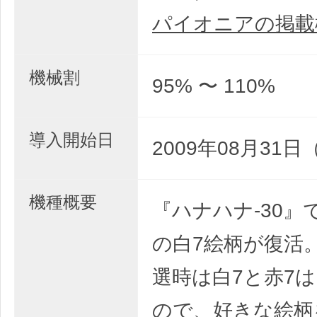
パイオニアの掲載
機械割
95% 〜 110%
導入開始日
2009年08月31日
機種概要
『ハナハナ-30』
の白7絵柄が復活
選時は白7と赤7
ので、好きな絵柄