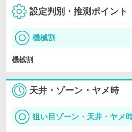
設定判別・推測ポイント
機械割
機械割
天井・ゾーン・ヤメ時
狙い目ゾーン・天井・ヤメ