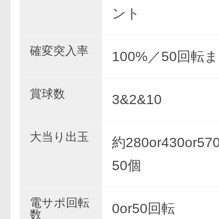
ント
確変突入率
100%／50回転
賞球数
3&2&10
大当り出玉
約280or430or570
50個
電サポ回転
0or50回転
数