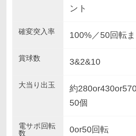
ント
確変突入率
100%／50回転
賞球数
3&2&10
大当り出玉
約280or430or570
50個
電サポ回転
0or50回転
数