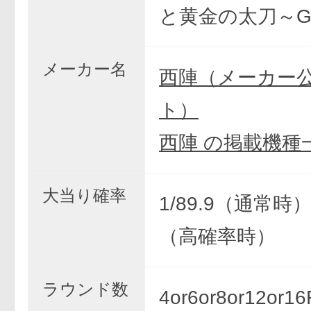
と黄金の太刀～G
メーカー名
西陣（メーカー
ト）
西陣 の掲載機種
大当り確率
1/89.9（通常時） 
（高確率時）
ラウンド数
4or6or8or12or