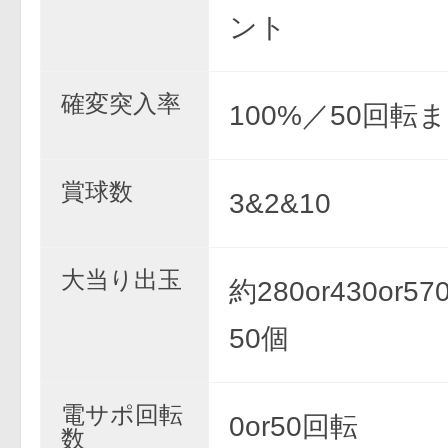
ント
確変突入率
100%／50回転
賞球数
3&2&10
大当り出玉
約280or430or570
50個
電サポ回転
0or50回転
数