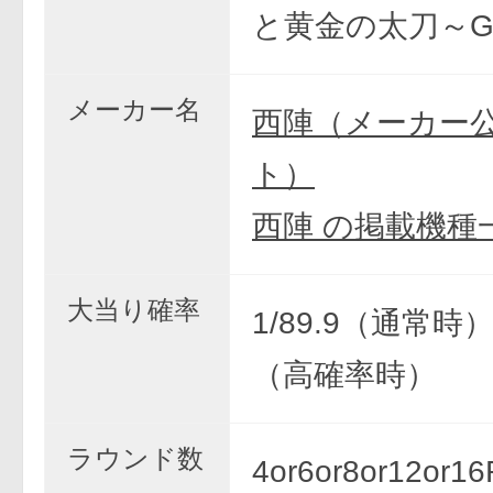
と黄金の太刀～G
メーカー名
西陣（メーカー
ト）
西陣 の掲載機種
大当り確率
1/89.9（通常時） 
（高確率時）
ラウンド数
4or6or8or12or