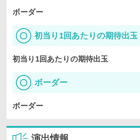
ボーダー
初当り1回あたりの期待出玉
初当り1回あたりの期待出玉
ボーダー
ボーダー
演出情報