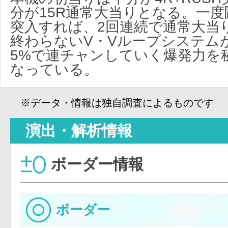
分が15R通常大当りとなる。一度
突入すれば、2回連続で通常大当
終わらないV・Vループシステムが
5%で連チャンしていく爆発力を
なっている。
※データ・情報は独自調査によるものです
演出・解析情報
ボーダー情報
ボーダー