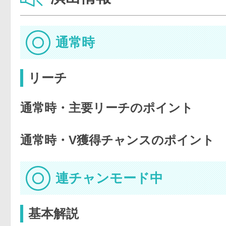
通常時
リーチ
通常時・主要リーチのポイント
通常時・V獲得チャンスのポイント
連チャンモード中
基本解説