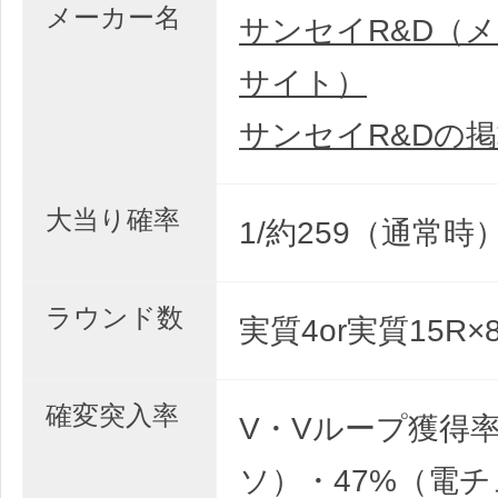
メーカー名
サンセイR&D（
サイト）
サンセイR&Dの
大当り確率
1/約259（通常時
ラウンド数
実質4or実質15R
確変突入率
V・Vループ獲得率
ソ）・47%（電