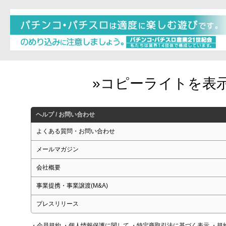
ヘルプ / お問い合わせ
よくある質問・お問い合わせ
メールマガジン
会社概要
事業提携・事業譲渡(M&A)
プレスリリース
・会員規約
・個人情報保護に関して
・特定商取引法に基づく表示
・規