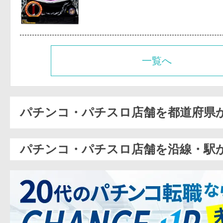
一覧へ
パチンコ・パチスロ店舗を都道府県
パチンコ・パチスロ店舗を沿線・駅