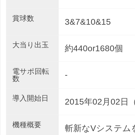
賞球数
3&7&10&15
大当り出玉
約440or1680個
電サポ回転
-
数
導入開始日
2015年02月02日
機種概要
斬新なVシステム