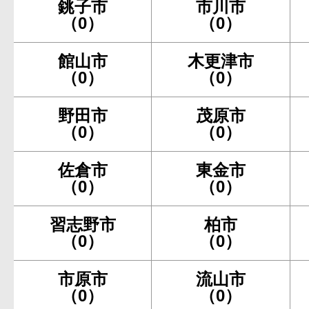
銚子市
市川市
（0）
（0）
館山市
木更津市
（0）
（0）
野田市
茂原市
（0）
（0）
佐倉市
東金市
（0）
（0）
習志野市
柏市
（0）
（0）
市原市
流山市
（0）
（0）