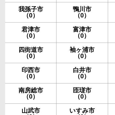
我孫子市
鴨川市
（0）
（0）
君津市
富津市
（0）
（0）
四街道市
袖ヶ浦市
（0）
（0）
印西市
白井市
（0）
（0）
南房総市
匝瑳市
（0）
（0）
山武市
いすみ市