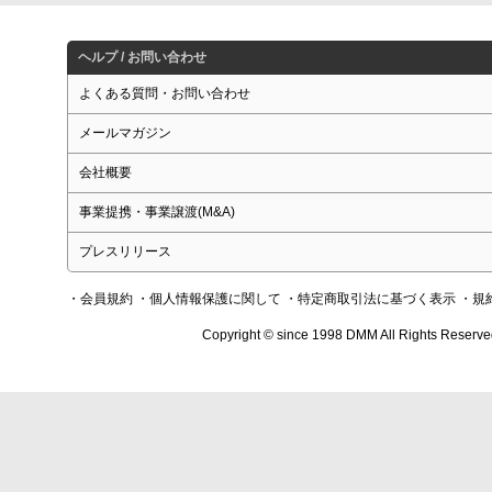
ヘルプ / お問い合わせ
よくある質問・お問い合わせ
メールマガジン
会社概要
事業提携・事業譲渡(M&A)
プレスリリース
・会員規約
・個人情報保護に関して
・特定商取引法に基づく表示
・規
Copyright © since 1998 DMM All Rights Reserve