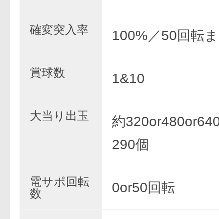
確変突入率
100%／50回転
賞球数
1&10
大当り出玉
約320or480or640
290個
電サポ回転
0or50回転
数