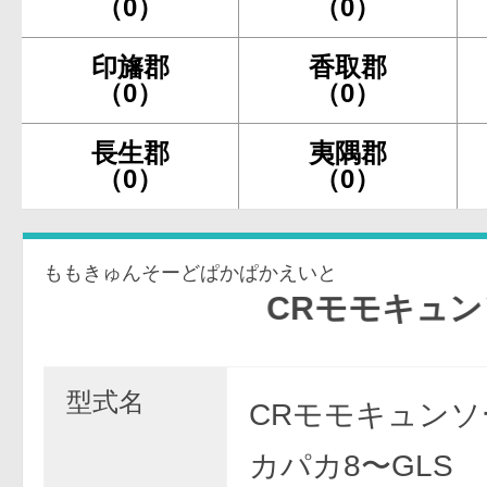
（0）
（0）
印旛郡
香取郡
（0）
（0）
長生郡
夷隅郡
（0）
（0）
ももきゅんそーどぱかぱかえいと
CRモモキュンソード〜
型式名
CRモモキュンソ
カパカ8〜GLS